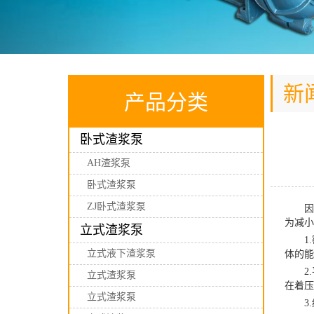
新
产品分类
卧式渣浆泵
AH渣浆泵
卧式渣浆泵
ZJ卧式渣浆泵
因密
为减小
立式渣浆泵
1.
立式液下渣浆泵
体的能
2.
立式渣浆泵
在着压
立式渣浆泵
3.