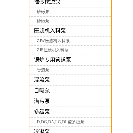
抽砂挖泥泵
砂砾泵
砂砾泵
压滤机入料泵
ZJW压滤机入料泵
ZJE压滤机入料泵
锅炉专用管道泵
管道泵
混流泵
自吸泵
潜污泵
多级泵
D,DG,DA,LG,DL型多级泵
冷凝泵