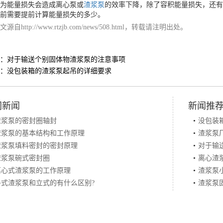
能量损失会造成离心泵或
渣浆泵
的效率下降，除了容积能量损失，还有
前需要提前计算能量损失的多少。
源自
http://www.rtzjb.com/news/508.html
，转载请注明出处。
：
对于输送个别固体物渣浆泵的注意事项
：
没包装箱的渣浆泵起吊的详细要求
门新闻
新闻推
渣浆泵的密封圈轴封
•
没包装
渣浆泵的基本结构和工作原理
•
渣浆泵
渣浆泵填料密封的密封原理
•
对于输
渣浆泵碗式密封圈
•
离心渣
离心式渣浆泵的工作原理
•
渣浆泵
卧式渣浆泵和立式的有什么区别?
•
渣浆泵