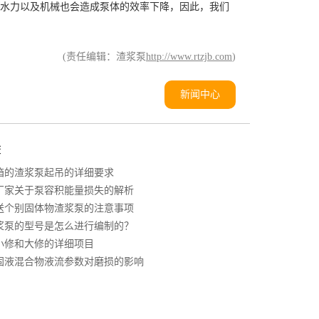
水力以及机械也会造成泵体的效率下降，因此，我们
(责任编辑：渣浆泵
http://www.rtzjb.com
)
新闻中心
荐
箱的渣浆泵起吊的详细要求
厂家关于泵容积能量损失的解析
送个别固体物渣浆泵的注意事项
浆泵的型号是怎么进行编制的？
小修和大修的详细项目
固液混合物液流参数对磨损的影响