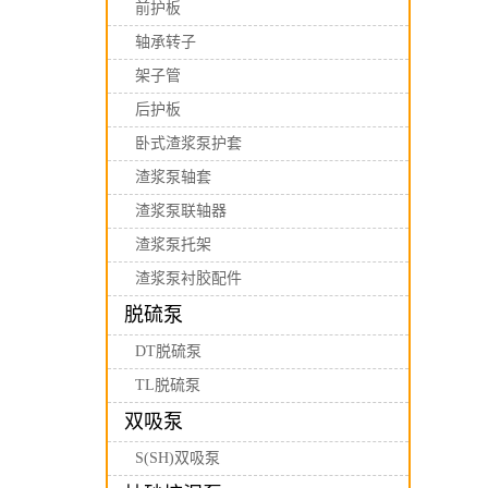
前护板
轴承转子
架子管
后护板
卧式渣浆泵护套
渣浆泵轴套
渣浆泵联轴器
渣浆泵托架
渣浆泵衬胶配件
脱硫泵
DT脱硫泵
TL脱硫泵
双吸泵
S(SH)双吸泵