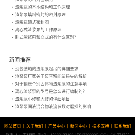
•
渣浆泵的基本结构和工作原理
•
渣浆泵填料密封的密封原理
•
渣浆泵碗式密封圈
•
离心式渣浆泵的工作原理
•
卧式渣浆泵和立式的有什么区别?
新闻推荐
•
没包装箱的渣浆泵起吊的详细要求
•
渣浆泵厂家关于泵容积能量损失的解析
•
对于输送个别固体物渣浆泵的注意事项
•
离心渣浆泵的型号是怎么进行编制的？
•
渣浆泵小修和大修的详细项目
•
渣浆泵固液混合物液流参数对磨损的影响
网站首页
关于我们
产品中心
新闻中心
技术支持
联系我们