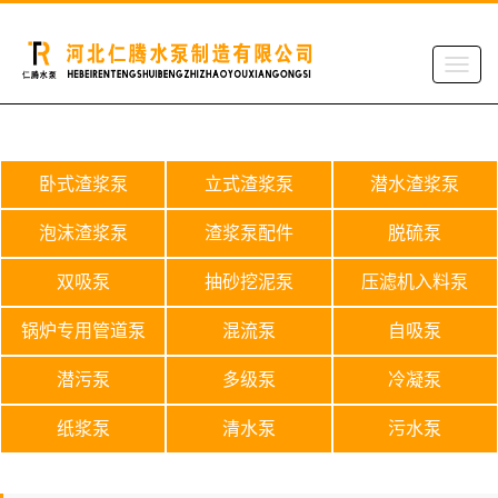
卧式渣浆泵
立式渣浆泵
潜水渣浆泵
泡沫渣浆泵
渣浆泵配件
脱硫泵
双吸泵
抽砂挖泥泵
压滤机入料泵
锅炉专用管道泵
混流泵
自吸泵
潜污泵
多级泵
冷凝泵
纸浆泵
清水泵
污水泵