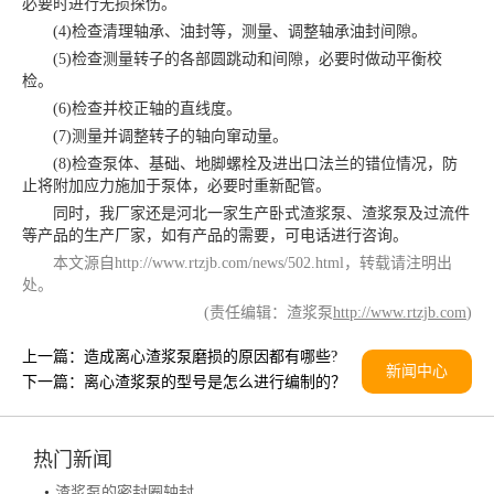
必要时进行无损探伤。
(4)检查清理轴承、油封等，测量、调整轴承油封间隙。
(5)检查测量转子的各部圆跳动和间隙，必要时做动平衡校
检。
(6)检查并校正轴的直线度。
(7)测量并调整转子的轴向窜动量。
(8)检查泵体、基础、地脚螺栓及进出口法兰的错位情况，防
止将附加应力施加于泵体，必要时重新配管。
同时，我厂家还是河北一家生产卧式渣浆泵、渣浆泵及过流件
等产品的生产厂家，如有产品的需要，可电话进行咨询。
本文源自
http://www.rtzjb.com/news/502.html
，转载请注明出
处。
(责任编辑：渣浆泵
http://www.rtzjb.com
)
上一篇：
造成离心渣浆泵磨损的原因都有哪些?
新闻中心
下一篇：
离心渣浆泵的型号是怎么进行编制的？
热门新闻
•
渣浆泵的密封圈轴封